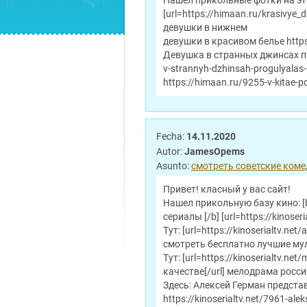
Нашел прикольные фотки на этом
[url=https://himaan.ru/krasivy
девушки в нижнем
девушки в красивом белье https
Девушка в странных джинсах пр
v-strannyh-dzhinsah-progulyalas
https://himaan.ru/9255-v-kitae-p
Fecha:
14.11.2020
Autor:
JamesOpems
Asunto:
смотреть советские коме
Привет! класный у вас сайт!
Нашел прикольную базу кино: 
сериалы [/b] [url=https://kinoseria
Тут: [url=https://kinoserialtv.n
смотреть бесплатно лучшие му
Тут: [url=https://kinoserialtv
качестве[/url] мелодрама росс
Здесь: Алексей Герман предст
https://kinoserialtv.net/7961-alek