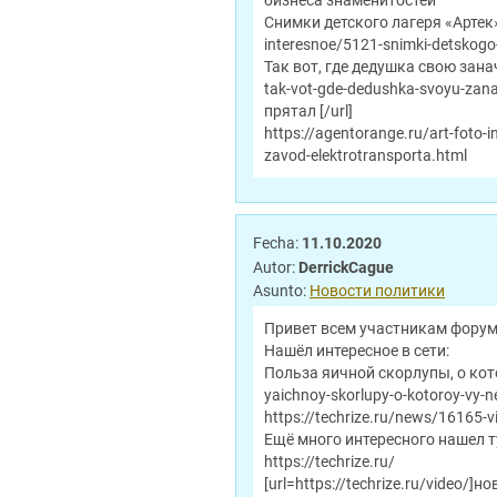
бизнеса знаменитостей
Снимки детского лагеря «Артек», 
interesnoe/5121-snimki-detskogo
Так вот, где дедушка свою занач
tak-vot-gde-dedushka-svoyu-zana
прятал [/url]
https://agentorange.ru/art-foto
zavod-elektrotransporta.html
Fecha:
11.10.2020
Autor:
DerrickCague
Asunto:
Новости политики
Привет всем участникам форума
Нашёл интересное в сети:
Польза яичной скорлупы, о котор
yaichnoy-skorlupy-o-kotoroy-vy-ne
https://techrize.ru/news/16165-v
Ещё много интересного нашел ту
https://techrize.ru/
[url=https://techrize.ru/video/]