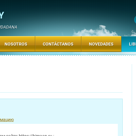
Y
IUDADANA
NOSOTROS
CONTÁCTANOS
NOVEDADES
LIB
рмацию