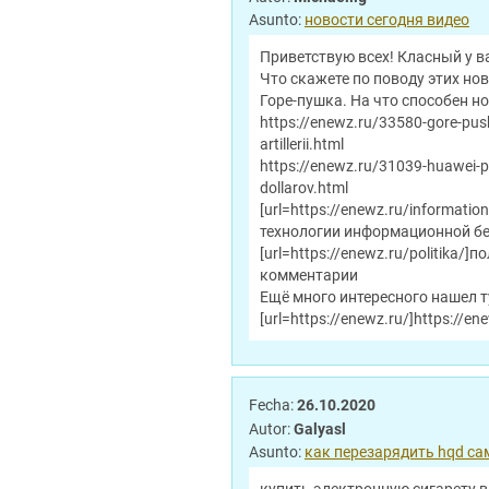
Asunto:
новости сегодня видео
Приветствую всех! Класный у ва
Что скажете по поводу этих нов
Горе-пушка. На что способен н
https://enewz.ru/33580-gore-pus
artillerii.html
https://enewz.ru/31039-huawei-p
dollarov.html
[url=https://enewz.ru/informati
технологии информационной б
[url=https://enewz.ru/politika/
комментарии
Ещё много интересного нашел ту
[url=https://enewz.ru/]https://ene
Fecha:
26.10.2020
Autor:
Galyasl
Asunto:
как перезарядить hqd са