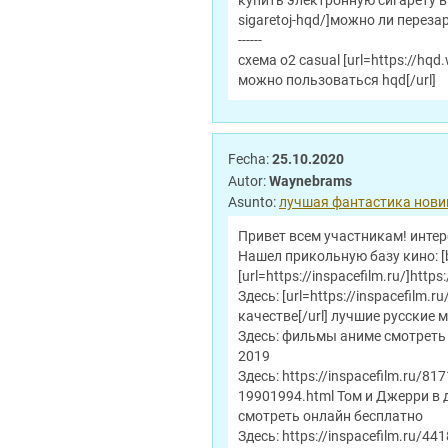
купить электронную сигарету в т
sigaretoj-hqd/]можно ли перезар
------
схема o2 casual [url=https://hqd
можно пользоваться hqd[/url]
Fecha:
25.10.2020
Autor:
Waynebrams
Asunto:
лучшая фантастика нови
Привет всем участникам! интер
Нашел прикольную базу кино: [b
[url=https://inspacefilm.ru/]https:
Здесь: [url=https://inspacefilm
качестве[/url] лучшие русские
Здесь: фильмы аниме смотреть х
2019
Здесь: https://inspacefilm.ru/817
19901994.html Том и Джерри в де
смотреть онлайн бесплатно
Здесь: https://inspacefilm.ru/44