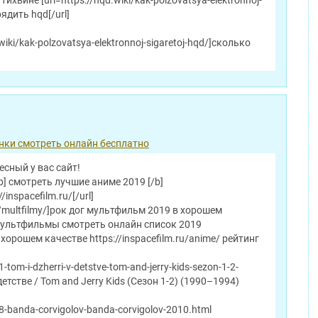
ихвине [url=https://hqd.wiki/kak-polzovatsya-elektronnoj-
ядить hqd[/url]
.wiki/kak-polzovatsya-elektronnoj-sigaretoj-hqd/]сколько
нки смотреть онлайн бесплатно
есный у вас сайт!
] смотреть лучшие аниме 2019 [/b]
//inspacefilm.ru/[/url]
.ru/multfilmy/]рок дог мультфильм 2019 в хорошем
 мультфильмы смотреть онлайн список 2019
орошем качестве https://inspacefilm.ru/anime/ рейтинг
1-tom-i-dzherri-v-detstve-tom-and-jerry-kids-sezon-1-2-
тстве / Tom and Jerry Kids (Сезон 1-2) (1990–1994)
18-banda-corvigolov-banda-corvigolov-2010.html