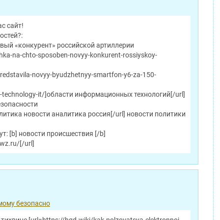
с сайт!
остей?:
овый «конкурент» российской артиллерии
hka-na-chto-sposoben-novyy-konkurent-rossiyskoy-
redstavila-novyy-byudzhetnyy-smartfon-y6-za-150-
on-technology-it/]области информационных технологий[/url]
езопасности
]политика новости аналитика россия[/url] новости политики
т: [b] новости происшествия [/b]
wz.ru/[/url]
мому безопасно