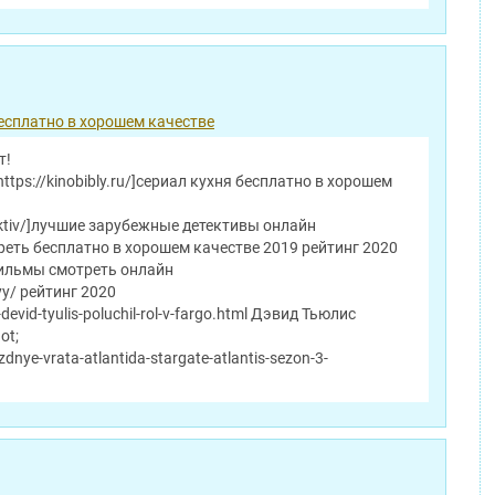
есплатно в хорошем качестве
т!
ttps://kinobibly.ru/]сериал кухня бесплатно в хорошем
detektiv/]лучшие зарубежные детективы онлайн
треть бесплатно в хорошем качестве 2019 рейтинг 2020
ильмы смотреть онлайн
yy/ рейтинг 2020
-devid-tyulis-poluchil-rol-v-fargo.html Дэвид Тьюлис
ot;
ezdnye-vrata-atlantida-stargate-atlantis-sezon-3-