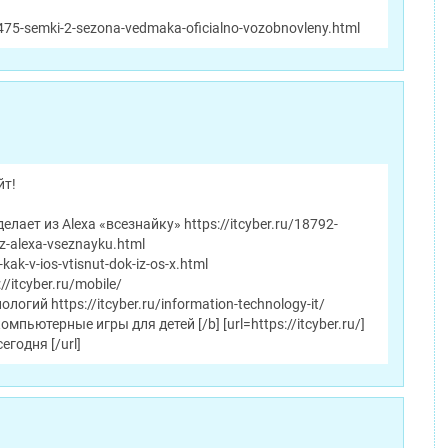
17475-semki-2-sezona-vedmaka-oficialno-vozobnovleny.html
йт!
ает из Alexa «всезнайку» https://itcyber.ru/18792-
iz-alexa-vseznayku.html
-kak-v-ios-vtisnut-dok-iz-os-x.html
/itcyber.ru/mobile/
гий https://itcyber.ru/information-technology-it/
омпьютерные игры для детей [/b] [url=https://itcyber.ru/]
егодня [/url]