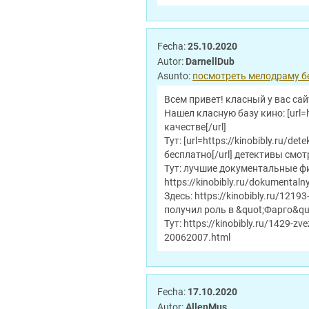
Fecha:
25.10.2020
Autor:
DarnellDub
Asunto:
посмотреть мелодраму б
Всем привет! класный у вас сай
Нашел класную базу кино: [url=h
качестве[/url]
Тут: [url=https://kinobibly.ru/
бесплатно[/url] детективы смо
Тут: лучшие документальные ф
https://kinobibly.ru/dokumentaln
Здесь: https://kinobibly.ru/12193
получил роль в &quot;Фарго&qu
Тут: https://kinobibly.ru/1429-zv
20062007.html
Fecha:
17.10.2020
Autor:
AllenMus