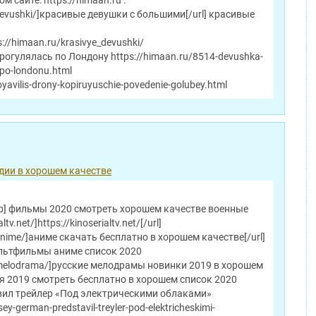
 сайте: https://himaan.ru :
e_devushki/]красивые девушки с большими[/url] красивые
://himaan.ru/krasivye_devushki/
огулялась по Лондону https://himaan.ru/8514-devushka-
-po-londonu.html
oyavilis-drony-kopiruyuschie-povedenie-golubey.html
дии в хорошем качестве
[b] фильмы 2020 смотреть хорошем качестве военные
ltv.net/]https://kinoserialtv.net/[/url]
et/anime/]аниме скачать бесплатно в хорошем качестве[/url]
льтфильмы аниме список 2020
.net/melodrama/]русские мелодрамы новинки 2019 в хорошем
ия 2019 смотреть бесплатно в хорошем список 2020
авил трейлер «Под электрическими облаками»
sey-german-predstavil-treyler-pod-elektricheskimi-