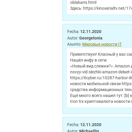
oblakami.html
Здесь: https://kinoserialtv.net/
Fecha:
12.11.2020
Autor:
Georgelonia
Asunto:
Мировые новости IT
Приветствую! Класный у вас са
Нашёл инфу в сети:
«Новый вид слежки?»: Amazon дел
novyy-vid-slezhki-amazon-delaet-
https://itcyber.ru/10287-harbor-ili
новости мобильной связи https:/
средства информационных техноло
Ещё много всего нашел тут: [b] к
tron trx криптовалюта новости с
Fecha:
12.11.2020
Autor:
Michaellig