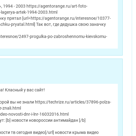
1994 - 2003 https://agentorange.ru/art-foto-
-lagerya-artek-1994-2003.html
ку прятал [url=https://agentorange.ru/interesnoe/10377-
chku-pryatal.html] Так вот, где дедушка свою заначку
-interesnoe/2497-progulka-po-zabroshennomu-kievskomu-
! Класный у вас сайт!
ой вы не знали https://techrize.ru/articles/37896-polza-
-znali.html
ideo-novosti-dnr-i-lnr-16032016.html
т: [b] новости новороссии антимайдан [/b]
новости тв сегодня видео[/url] новости крыма видео