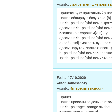
Asunto:
смотреть лучшие новые 
Приветствую! прикольный у вас
Нашел обширную базу кино: [b]
[url=https://kinoflyhd.net/]https:/
Здесь: [url=https://kinoflyhd.
бесплатно в хорошем[/url] Луч
Здесь: [url=https://kinoflyhd.
онлайн[/url] смотреть лучшие 
Здесь: Наруто / Naruto (Сезон 
https://kinoflyhd.net/6860-naru
Тут: https://kinoflyhd.net/7648-
Fecha:
17.10.2020
Autor:
Jamessnozy
Asunto:
Интересные новости
Привет!
Нашел приколы за день на этом с
[url=https://agentorange.ru/sho