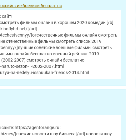
российские боевики бесплатно
 сайт!
 смотреть фильмы онлайн в хорошем 2020 комедии [/b]
/kinoflyhd.net/[/url]
net/otechestvennyy/]отечественные фильмы онлайн смотреть
шие отечественные фильмы смотреть список 2019
net/voennyy/]лучшие советские военные фильмы смотреть
фильмы онлайн бесплатно военный рейтинг 2019
1) (2002-2007) смотреть онлайн бесплатно
to-naruto-sezon-1-2002-2007.html
druzya-na-nedelyu-isshuukan-friends-2014.html
айте: https://agentorange.ru :
u-biznes/]свежие новости шоу бизнеса[/url] новости шоу